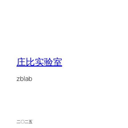
庄比实验室
zblab
二〇二五