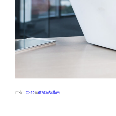
作者：
zblab
在
建站避坑指南